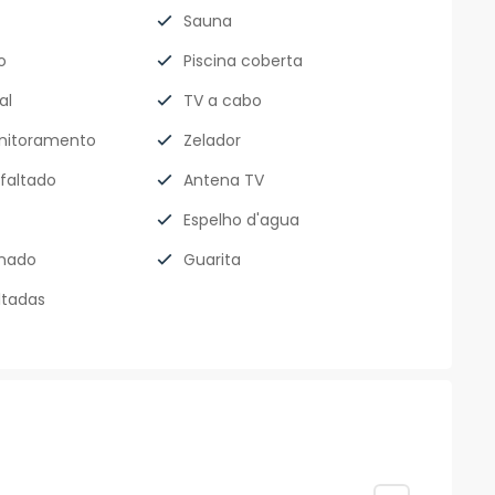
Sauna
o
Piscina coberta
al
TV a cabo
nitoramento
Zelador
faltado
Antena TV
Espelho d'agua
nado
Guarita
ltadas