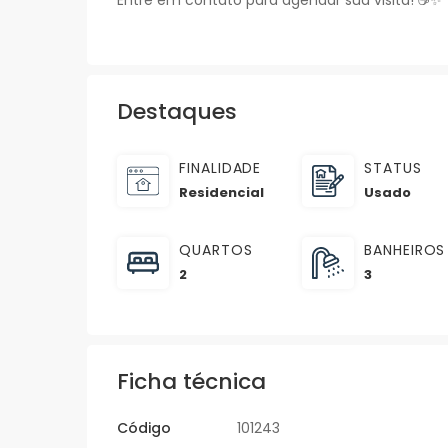
Entre em contato para agendar sua visita! ☕✨
Destaques
FINALIDADE
STATUS
Residencial
Usado
QUARTOS
BANHEIROS
2
3
Ficha técnica
Código
101243