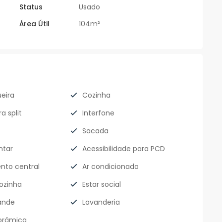
Status
Usado
Área Útil
104m²
eira
Cozinha
a split
Interfone
Sacada
ntar
Acessibilidade para PCD
nto central
Ar condicionado
ozinha
Estar social
ande
Lavanderia
orâmica