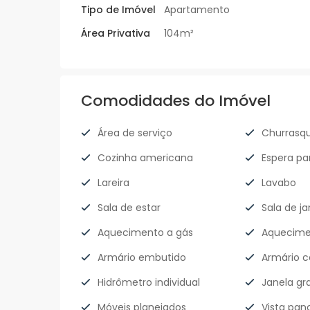
Tipo de Imóvel
Apartamento
Área Privativa
104m²
Comodidades do Imóvel
Área de serviço
Churrasqu
Cozinha americana
Espera par
Lareira
Lavabo
Sala de estar
Sala de ja
Aquecimento a gás
Aquecime
Armário embutido
Armário c
Hidrômetro individual
Janela gr
Móveis planejados
Vista pan