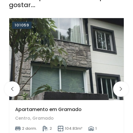
gostar...
101059
12 imagens
Apartamento em Gramado
Centro, Gramado
2 dorm.
2
104.83m²
1