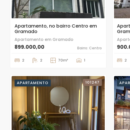
12
20
Apartamento, no bairro Centro em
Apart
Gramado
Gra
Apartamento em Gramado
Apar
899.000,00
900.
Bairro: Centro
2
2
70m²
1
2
101247
APARTAMENTO
APA