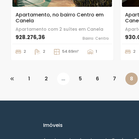
Apartamento, no bairro Centro em
Apart
Canela
Cane
Apartamento com 2 suítes em Canela
Apart
928.276,36
930.
Bairro: Centro
2
2
54.69m²
1
2
1
2
...
5
6
7
8
Imóveis