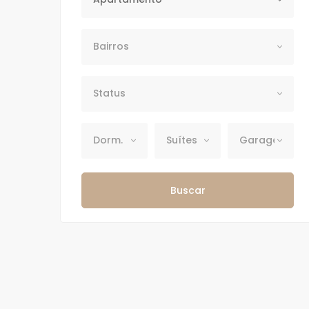
Bairros
Bairros
Status
Status
Dormitórios
Suítes
Garagens
Dorm.
Suítes
Garagens
Buscar