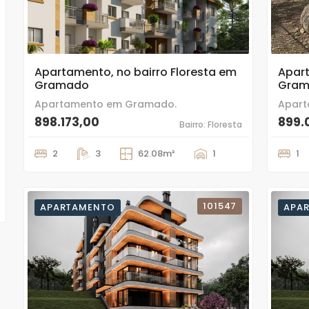
9
9
Apartamento, no bairro Floresta em
Apart
Gramado
Gra
Apartamento em Gramado.
Apar
898.173,00
899.
Bairro: Floresta
2
3
62.08m²
1
1
101547
APARTAMENTO
APA