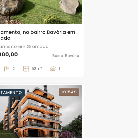
amento, no bairro Bavária em
mado
tamento em Gramado
000,00
Bairro: Bavária
2
52m²
1
101549
RTAMENTO