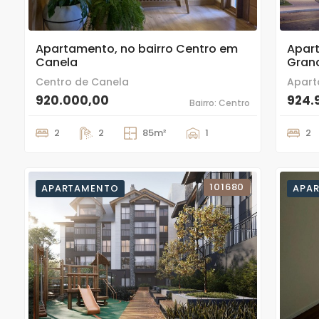
9
5
Apartamento, no bairro Centro em
Apart
Canela
Gran
Centro de Canela
Apart
920.000,00
924.
Bairro: Centro
2
2
85m²
1
2
101680
APARTAMENTO
APA
21
12