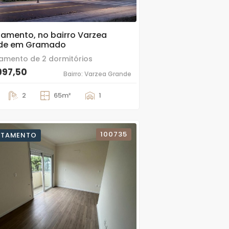
amento, no bairro Varzea
de em Gramado
amento de 2 dormitórios
997,50
Bairro: Varzea Grande
2
65m²
1
100735
RTAMENTO