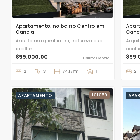
9
9
Apartamento, no bairro Centro em
Apart
Canela
Cane
Arquitetura que ilumina, natureza que
Arqui
acolhe
acolh
899.000,00
899.
Bairro: Centro
2
3
74.17m²
1
2
101059
APARTAMENTO
APA