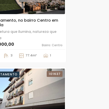
amento, no bairro Centro em
la
tetura que ilumina, natureza que
e
000,00
Bairro: Centro
3
77.4m²
1
101637
RTAMENTO