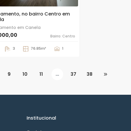
amento, no bairro Centro em
la
amento em Canela
000,00
Bairro: Centro
3
76.85m²
1
9
10
11
...
37
38
Institucional