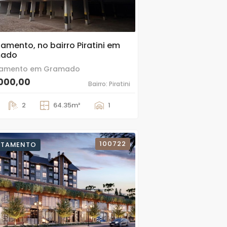
1
amento, no bairro Piratini em
mado
tamento em Gramado
000,00
Bairro: Piratini
2
64.35m²
1
100722
RTAMENTO