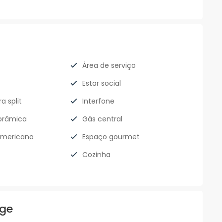
Área de serviço
Estar social
a split
Interfone
orâmica
Gás central
americana
Espaço gourmet
Cozinha
age